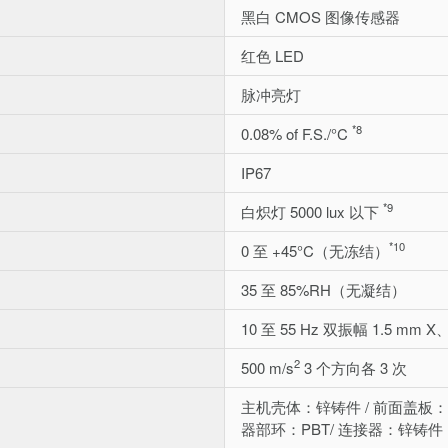
黑白 CMOS 图像传感器
红色 LED
脉冲亮灯
*8
0.08% of F.S./°C
IP67
*9
白炽灯 5000 lux 以下
*10
0 至 +45°C（无冻结）
35 至 85%RH（无凝结）
10 至 55 Hz 双振幅 1.5 mm
2
500 m/s
3 个方向各 3 次
主机壳体：锌铸件 / 前面盖板
器部环：PBT/ 连接器：锌铸件