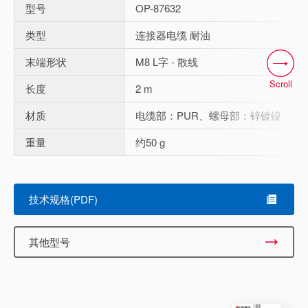
型号
OP-87632
类型
连接器电缆 耐油
末端形状
M8 L字 - 散线
Scroll
长度
2 m
材质
电缆部：PUR、螺母部：锌镀镍
重量
约50 g
技术规格(PDF)
其他型号