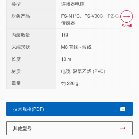
类型
连接器电缆
对象产品
FS-N1*C、FS-V30C、PZ-G、M8连
传感器
Scroll
内装数量
1根
末端形状
M8 直线 - 散线
长度
10 m
材质
电缆: 聚氯乙烯 (PVC)
重量
约 220 g
技术规格(PDF)
其他型号