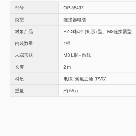
型号
OP-85497
类型
连接器电缆
对象产品
PZ-G标准 (矩形) 型、M8连接器型
内装数量
1根
末端形状
M8 L形 - 散线
长度
2 m
材质
电缆: 聚氯乙烯 (PVC)
重量
约 55 g