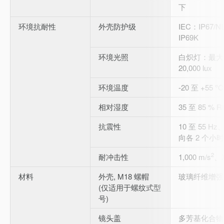
下
环境抗耐性
外壳防护级
IEC：IP67/
IP69K
环境光照
白炽灯：最大 5
20,000 lux
环境温度
-20 至 +55 
相对湿度
35 至 85 % 
抗震性
10 至 55 Hz
向各 2 个小时
2
耐冲击性
1,000 m/s
、X
材料
外壳, M18 螺帽
玻璃纤维增强 
(仅适用于螺纹式型
号)
镜头盖
多芳基化合物 (