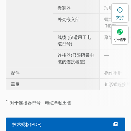
微调器
玻璃纤维增强聚
支持
外壳嵌入部
螺丝：铁镀镍
(NBR)
线缆 (仅适用于电
聚氯乙烯 (PV
小程序
缆型号)
连接器(只限附带电
―
缆的连接器型)
配件
操作手册
重量
矩形式连接器型
*1
对于连接器型号，电缆单独出售
技术规格(PDF)