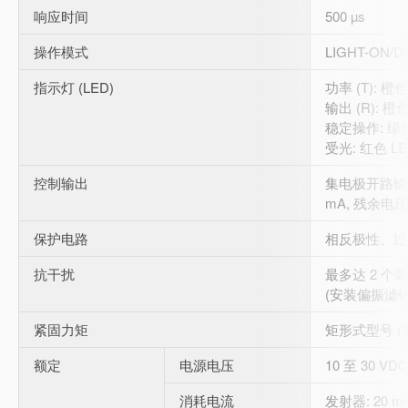
响应时间
500 µs
操作模式
LIGHT-ON/
指示灯 (LED)
功率 (T): 橙色
输出 (R): 橙色
稳定操作: 绿色
受光: 红色 LE
控制输出
集电极开路输出, 
mA, 残余电压:
保护电路
相反极性、过
抗干扰
最多达 2 个
(安装偏振滤镜
紧固力矩
矩形式型号 (安
额定
电源电压
10 至 30 VD
消耗电流
发射器: 20 m