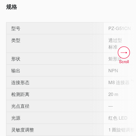
规格
型号
PZ-G51CN
类型
透过型
标准
形状
矩形式
Scroll
输出
NPN
*1
连接形态
M8 连接器
检测距离
20 m
光点直径
―
光源
红色 LED
灵敏度调整
1 圈旋钮调整器 