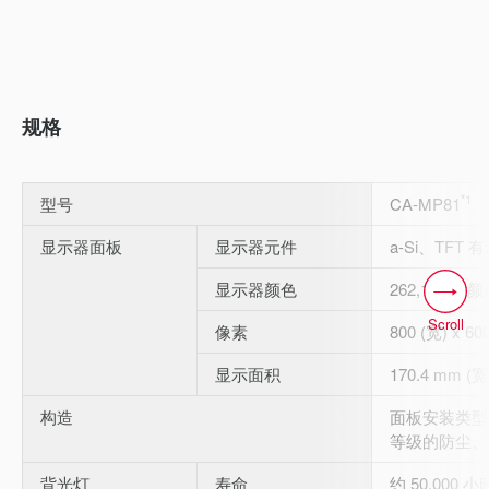
规格
*1
型号
CA-MP81
显示器面板
显示器元件
a-Si、TFT
显示器颜色
262,144 种
Scroll
像素
800 (宽) x 6
显示面积
170.4 mm (宽
构造
面板安装类型，
等级的防尘、
背光灯
寿命
约 50,000 小