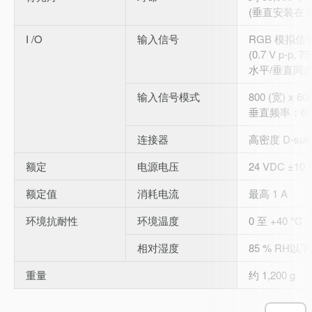
(垂直安装在 2
I /O
输入信号
RGB 模拟信
(0.7 V p-p, 75
水平/垂直同
输入信号模式
800 (宽) x 600
垂直频率：60
连接器
高密度 D-sub
额定
电源电压
24 VDC ±10 
额定值
消耗电流
最高 1 A
环境抗耐性
环境温度
0 至 +40 °C
相对湿度
85 % RH以下
重量
约 1,200 g