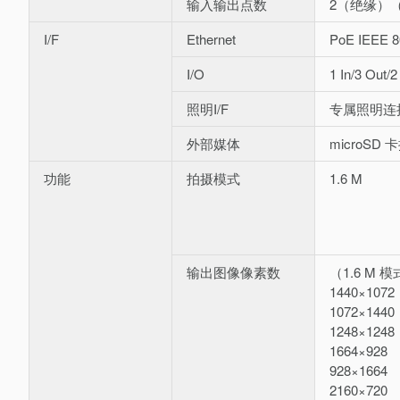
输入输出点数
2（绝缘）（
I/F
Ethernet
PoE IEEE 
I/O
1 In/3 Out
照明I/F
专属照明连接 
外部媒体
microSD 
功能
拍摄模式
1.6 M
输出图像像素数
（1.6 M 
1440×1072
1072×1440
1248×1248
1664×928
928×1664
2160×720