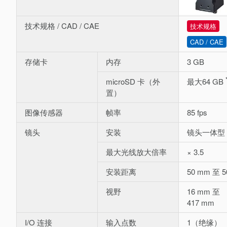
技术规格 / CAD / CAE
技术规格
CAD / CAE
存储卡
内存
3 GB
microSD 卡（外
最大64 GB
置）
图像传感器
帧率
85 fps
镜头
安装
镜头一体型
最大光线放大倍率
× 3.5
安装距离
50 mm 至 
视野
16 mm 至
417 mm
I/O 连接
输入点数
1（绝缘）