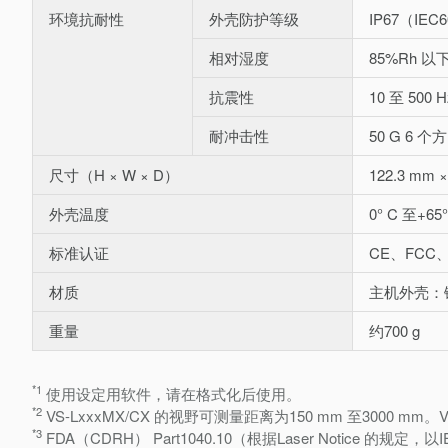
环境抗耐性
外壳防护等级
IP67（IEC
相对湿度
85%Rh 
抗震性
10 至 500
耐冲击性
50 G 6 个
尺寸（H × W × D）
122.3 mm ×
外壳温度
0° C 至+65
标准认证
CE、FCC、
材质
主机外壳：
重量
约700 g
*1
使用设定用软件，请在格式化后使用。
*2
VS-LxxxMX/CX 的视野可测量距离为150 mm 至3000 mm。
*3
FDA（CDRH） Part1040.10（根据Laser Notice 的规定，