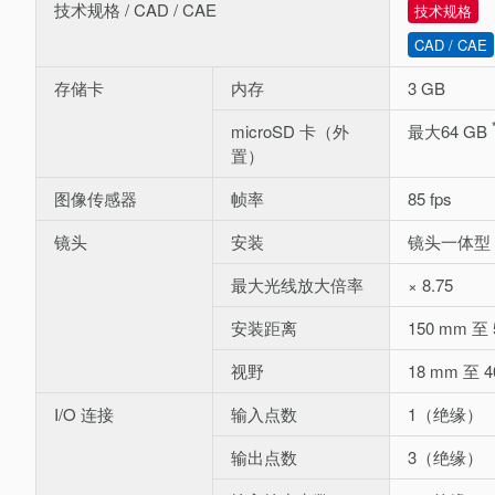
技术规格 / CAD / CAE
技术规格
CAD / CAE
存储卡
内存
3 GB
microSD 卡（外
最大64 GB
置）
图像传感器
帧率
85 fps
镜头
安装
镜头一体型
最大光线放大倍率
× 8.75
安装距离
150 mm 至
视野
18 mm 至 4
I/O 连接
输入点数
1（绝缘）
输出点数
3（绝缘）