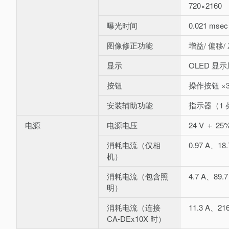
720×2160
曝光时间
0.021 msec
图像修正功能
增益/ 偏移/
显示
OLED 显示屏
按钮
操作按钮 ×
安装辅助功能
指示器（1
电源
电源电压
24 V ＋ 25
消耗电流（仅相
0.97 A、18
机）
消耗电流（包含照
4.7 A、89.
明）
消耗电流（连接
11.3 A、21
CA-DEx10X 时）