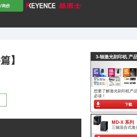
/询价
格篇】
3-轴激光刻印机 产
想要了解激光刻印机产
必读！
下载
MD-X 系列
三轴混合式激