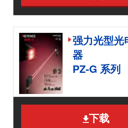
强力光型光
器
PZ-G 系列
下载