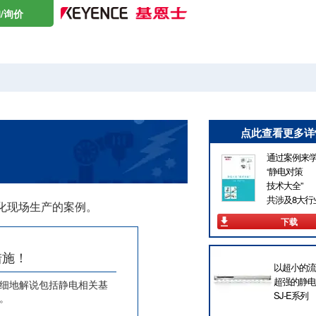
/询价
点此查看更多详
通过案例来
“静电对策
技术大全”
共涉及8大行
化现场生产的案例。
下载
措施！
以超小的流
超强的静电
细地解说包括静电相关基
SJ-E系列
。