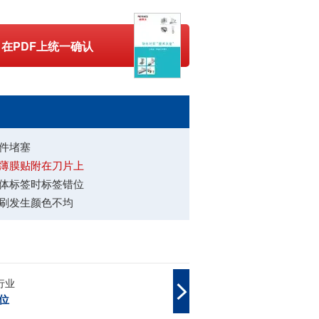
在PDF上统一确认
件堵塞
薄膜贴附在刀片上
体标签时标签错位
刷发生颜色不均
行业
位