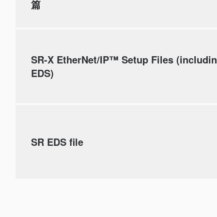
篇
SR-X EtherNet/IP™ Setup Files (includi
EDS)
SR EDS file