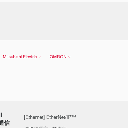
Mitsubishi Electric
OMRON
l
[Ethernet] EtherNet/IP™
 通信