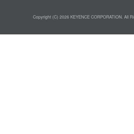
Copyright (C) 2026 KEYENCE CORPORATION. All