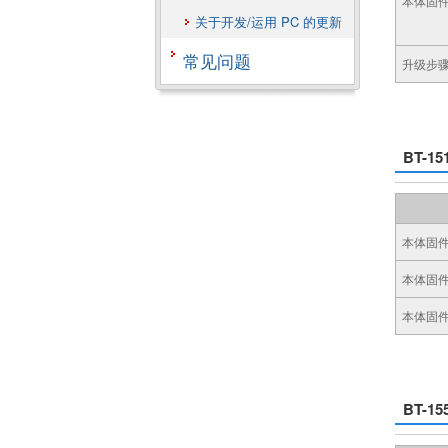
本体固件(
关于开发/运用 PC 的更新
常见问题
升级步骤(
BT-15
本体固件
本体固件
本体固件
BT-15