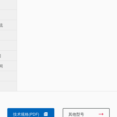
流
间
间
技术规格(PDF)
其他型号