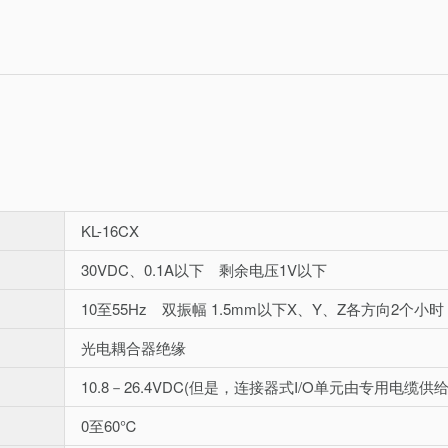
KL-16CX
30VDC、0.1A以下 剩余电压1V以下
10至55Hz 双振幅 1.5mm以下X、Y、Z各方向2个小
光电耦合器绝缘
10.8－26.4VDC(但是，连接器式I/O单元由专用电缆供给
0至60℃