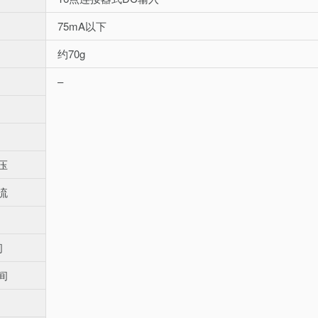
75mA以下
约70g
–
压
流
间
间