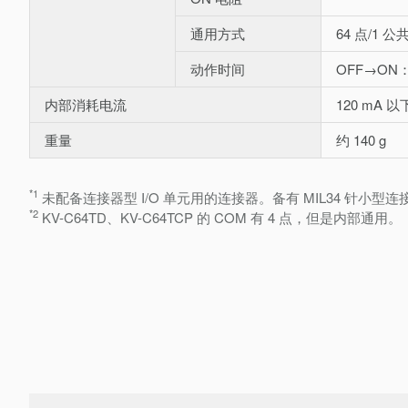
通用方式
64 点/1 公
动作时间
OFF→ON：
内部消耗电流
120 mA 以
重量
约 140 g
*1
未配备连接器型 I/O 单元用的连接器。备有 MIL34 针小型连接器套
*2
KV-C64TD、KV-C64TCP 的 COM 有 4 点，但是内部通用。