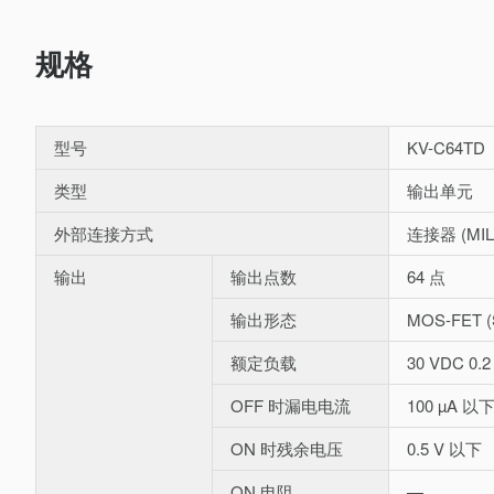
规格
型号
KV-C64TD
类型
输出单元
外部连接方式
连接器 (MIL
输出
输出点数
64 点
输出形态
MOS-FET
额定负载
30 VDC 0.2
OFF 时漏电电流
100 µA 以
ON 时残余电压
0.5 V 以下
ON 电阻
―