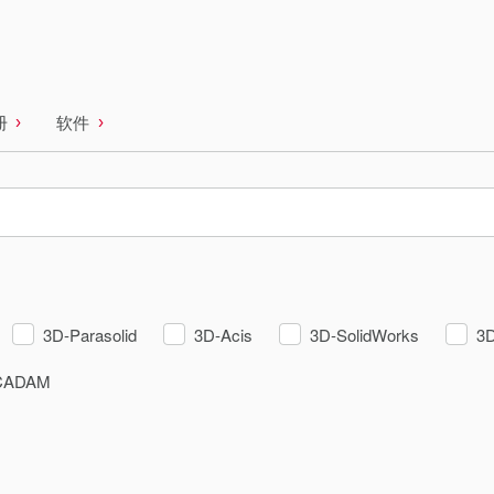
册
软件
3D-Parasolid
3D-Acis
3D-SolidWorks
3
CADAM