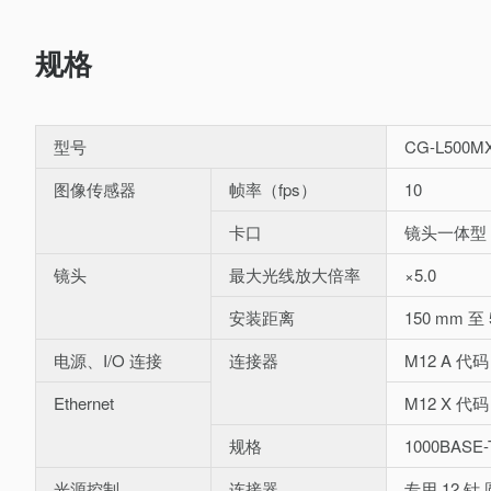
规格
型号
CG-L500M
图像传感器
帧率（fps）
10
卡口
镜头一体型
镜头
最大光线放大倍率
×5.0
安装距离
150 mm 至 
电源、I/O 连接
连接器
M12 A 代
Ethernet
M12 X 代
规格
1000BASE-T
光源控制
连接器
专用 12 