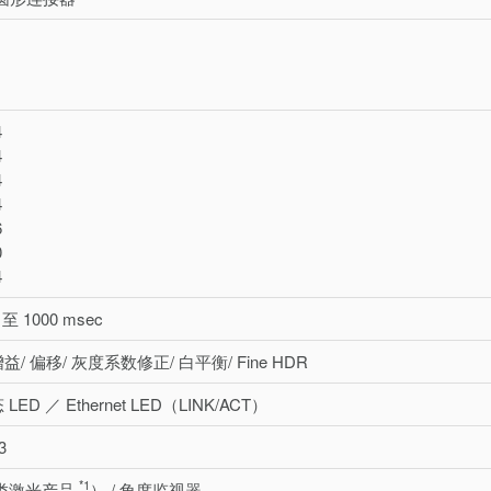
4
4
4
4
6
0
4
 至 1000 msec
益/ 偏移/ 灰度系数修正/ 白平衡/ Fine HDR
LED ／ Ethernet LED（LINK/ACT）
3
*1
 类激光产品
） / 角度监视器