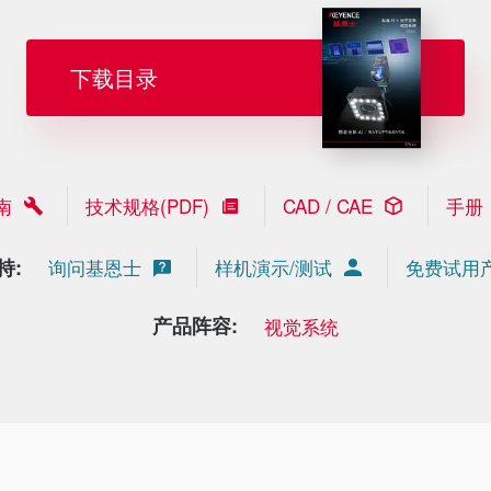
下载目录
南
技术规格(PDF)
CAD / CAE
手册
持:
询问基恩士
样机演示/测试
免费试用
产品阵容:
视觉系统