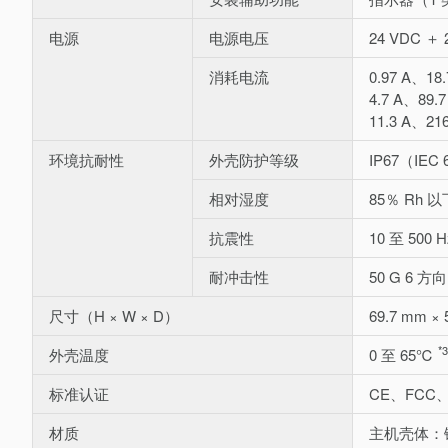
电源
电源电压
24 VDC ＋ 
消耗电流
0.97 A、1
4.7 A、89
11.3 A、2
环境抗耐性
外壳防护等级
IP67（IEC 
相对湿度
85％ Rh
抗震性
10 至 500
耐冲击性
50 G 6 方向
尺寸（H × W × D）
69.7 mm × 
*3
外壳温度
0 至 65℃
标准认证
CE、FCC、
材质
主机壳体：