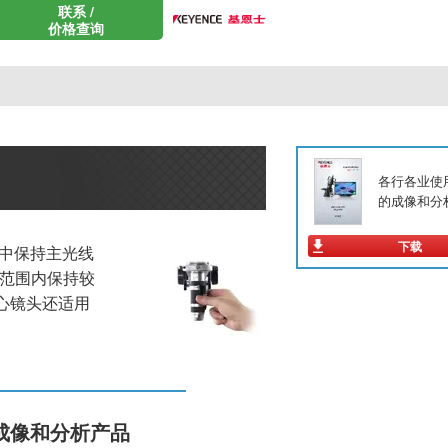
联系 /
价格查询
各行各业使
的成像和分
下载
间中保持主光线
率范围内保持较
心镜头还适用
成像和分析产品