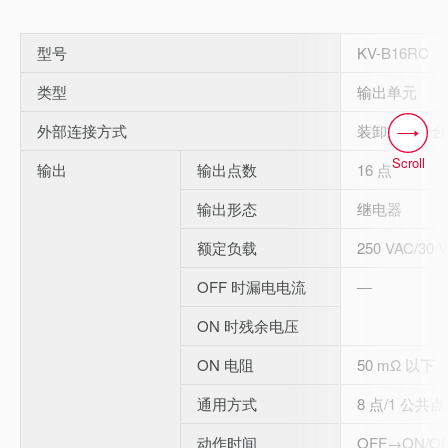
型号
KV-B16RC
类型
输出单元
外部连接方式
装卸式端子台
Scroll
输出
输出点数
16 点
输出形态
继电器
额定负载
250 VAC/30 
OFF 时漏电电流
―
ON 时残余电压
ON 电阻
50 mΩ 以下
通用方式
8 点/1 公共点
动作时间
OFF→ON/O