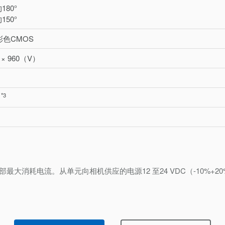
180°
150°
 彩色CMOS
 × 960（V）
*3
下
内部最大消耗电流。从单元向相机供应的电源12 至24 VDC（-10%+2