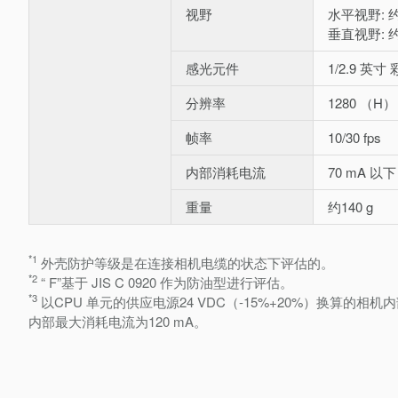
视野
水平视野: 约
垂直视野: 约
感光元件
1/2.9 英寸
分辨率
1280 （H）
帧率
10/30 fps
内部消耗电流
70 mA 以
重量
约140 g
*1
外壳防护等级是在连接相机电缆的状态下评估的。
*2
“ F”基于 JIS C 0920 作为防油型进行评估。
*3
以CPU 单元的供应电源24 VDC（-15%+20%）换算的相机
内部最大消耗电流为120 mA。