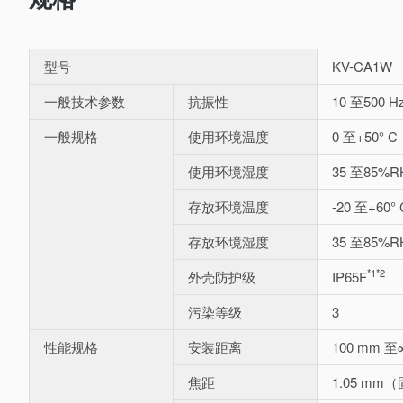
型号
KV-CA1W
一般技术参数
抗振性
10 至500 
一般规格
使用环境温度
0 至+50°
使用环境湿度
35 至85
存放环境温度
-20 至+6
存放环境湿度
35 至85
*1
*2
外壳防护级
IP65F
污染等级
3
性能规格
安装距离
100 mm 至
焦距
1.05 mm