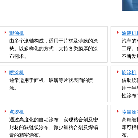
辊涂机
涂装机
由多个滚轴构成，适用于片材及薄膜的涂
汽车的
裱。以多样化的方式，支持各类膜厚的涂
工序。
布需求。
不断发
喷涂机
旋涂机
通常适用于面板、玻璃等片状表面的喷
借助旋
涂。
用于半
性涂布
点胶机
喷墨涂
通过高度化的自动涂布，实现粘合剂及密
高精细
封材的狭缝状涂布、微少量粘合剂及焊锡
即可根
膏的精密涂布。
布。