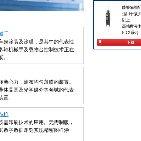
能够隔着配
适用于微少流
以上
高粘度液体
FD-X系列
械手
车身涂装及涂膜，是其中的代表性
下载
多轴机械手及载物台控制技术正在
展。
转离心力，涂布均匀薄膜的装置。
导体晶圆及光学媒介等领域的代表
装置。
布机
按需印刷技术的应用。无需制版，
据数字数据即刻实现精密图样涂