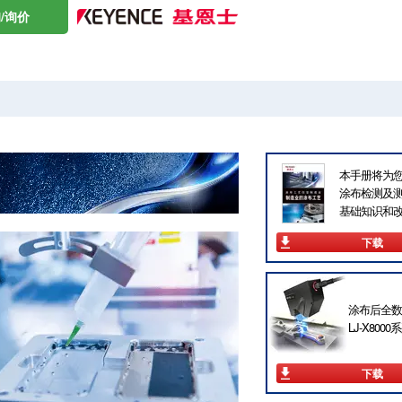
/询价
本手册将为
涂布检测及
基础知识和
下载
涂布后全数
LJ-X8000
下载