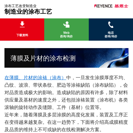
涂布工艺改变制造业
制造业的涂布工艺
Web
电话
下载资料
咨询/询价
咨询/询价
薄膜及片材的涂布检测
在薄膜、片材的涂裱（涂布）
中，一旦发生涂膜厚度不均、
凸纹、波浪、带状条纹、肥边等涂裱缺陷（涂布缺陷），会
对品质造成极大的影响。造成缺陷的原因有许多，除了材料
供应量及基材的速度之外，还包括涂裱装置（涂布机）各类
滚轴的旋转动作及缝隙、工件（基材）位置等。
近年来，随着薄膜及多层涂膜的高度化发展，装置及工序正
在变得越来越复杂。在这一趋势下，下面将介绍高成膜精度
及品质的维持上不可或缺的在线检测解决方案。